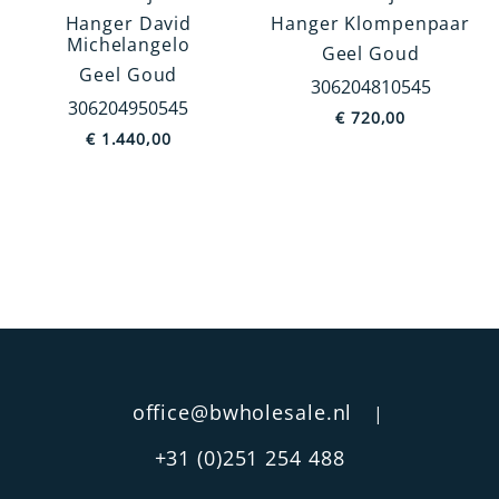
Hanger David
Hanger Klompenpaar
Europa
Michelangelo
Geel Goud
Jodendom
Geel Goud
306204810545
Dieren
306204950545
€
720,00
€
1.440,00
Overig
China
MEER TONEN
Afwerking
Satine
Filigrain
Rond
office@bwholesale.nl
Hart
|
Blauw
+31 (0)251 254 488
Bicolor