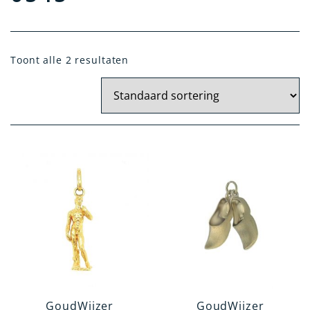
Materiaal
Toont alle 2 resultaten
Geel Goud
Zilver
Wit Goud
Artikelgroep
Hanger
Oorknoppen
Dasspeld
Broche
Categorie
GoudWijzer
GoudWijzer
Holland