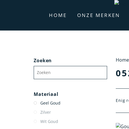
HOME
ONZE MERKEN
Home
Zoeken
05
Materiaal
Enig r
Geel Goud
Zilver
Wit Goud