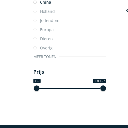
China
3
Holland
Jodendom
Europa
Dieren
Overig
MEER TONEN
Prijs
€ 6
€ 8 157