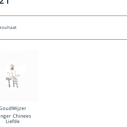
21
esultaat
GoudWijzer
nger Chinees
Liefde