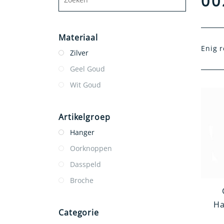
00
Materiaal
Enig r
Zilver
Geel Goud
Wit Goud
Artikelgroep
Hanger
Oorknoppen
Dasspeld
Broche
Ha
Categorie