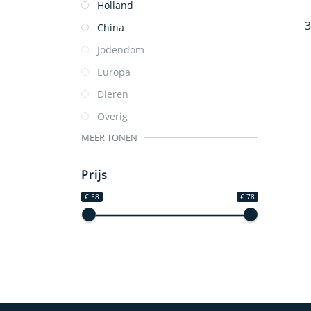
Holland
3
China
Jodendom
Europa
Dieren
Overig
MEER TONEN
Prijs
€ 58
€ 78