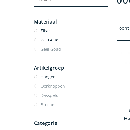
00
Materiaal
Toont 
Zilver
Wit Goud
Geel Goud
Artikelgroep
Hanger
Oorknoppen
Dasspeld
Broche
Ha
Categorie