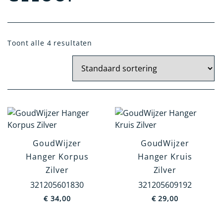
Toont alle 4 resultaten
Materiaal
Zilver
Geel Goud
Wit Goud
Artikelgroep
GoudWijzer
GoudWijzer
Hanger
Hanger Korpus
Hanger Kruis
Oorknoppen
Zilver
Zilver
Dasspeld
321205601830
321205609192
Broche
€
34,00
€
29,00