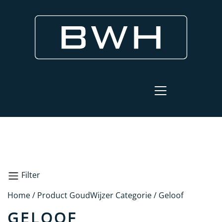
Filter
Home
/ Product GoudWijzer Categorie / Geloof
Geloof
GELOOF
Zoeken