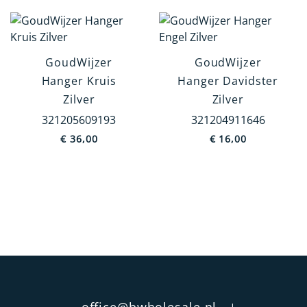
Categorie
Geloof
Holland
GoudWijzer
GoudWijzer
Jodendom
Hanger Kruis
Hanger Davidster
Europa
Zilver
Zilver
Dieren
321205609193
321204911646
€
36,00
€
16,00
Overig
MEER TONEN
Prijs
€ 16
€ 36
Wis filters