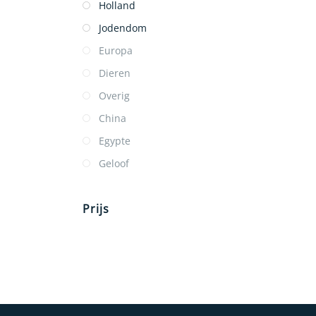
Holland
Jodendom
Europa
Dieren
Overig
China
Egypte
Geloof
Prijs