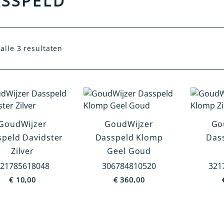
SSPELD
alle 3 resultaten
GoudWijzer
GoudWijzer
Go
peld Davidster
Dasspeld Klomp
Das
Zilver
Geel Goud
21785618048
306784810520
321
€
10,00
€
360,00