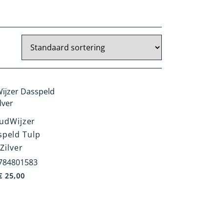
udWijzer
speld Tulp
Zilver
784801583
€
25,00