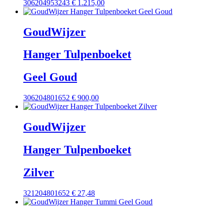
306204953243
€
1.215,00
GoudWijzer
Hanger Tulpenboeket
Geel Goud
306204801652
€
900,00
GoudWijzer
Hanger Tulpenboeket
Zilver
321204801652
€
27,48