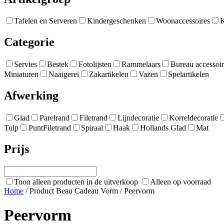
Tafelen en Serveren
Kindergeschenken
Woonaccessoires
K
Categorie
Servies
Bestek
Fotolijsten
Rammelaars
Bureau accessoir
Miniaturen
Naaigerei
Zakartikelen
Vazen
Spelartikelen
Afwerking
Glad
Parelrand
Filetrand
Lijndecoratie
Korreldecoratie
Tulp
PuntFiletrand
Spiraal
Haak
Hollands Glad
Mat
Prijs
Toon alleen producten in de uitverkoop
Alleen op voorraad
Home
/ Product Beau Cadeau Vorm / Peervorm
Peervorm