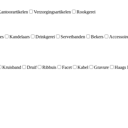
antoorartikelen
Verzorgingsartikelen
Rookgerei
es
Kandelaars
Drinkgerei
Servetbanden
Bekers
Accessoir
Kruisband
Druif
Ribbuis
Facet
Kabel
Gravure
Haags 