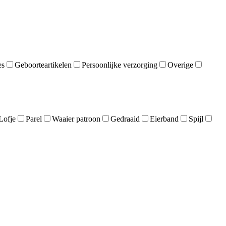
es
Geboorteartikelen
Persoonlijke verzorging
Overige
Lofje
Parel
Waaier patroon
Gedraaid
Eierband
Spijl