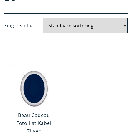
Materiaal
Enig resultaat
Zilver
Kristal Zilver
Verzilverd
14 Krt. Goud
Artikelgroep
Woonaccessoires
Tafelen en Serveren
Kindergeschenken
Kantoorartikelen
Beau Cadeau
Verzorgingsartikelen
Fotolijst Kabel
Zilver
Rookgerei