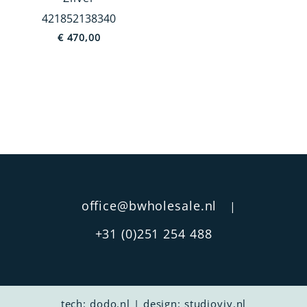
421852138340
€
470,00
Categorie
Fotolijsten
Servies
Bestek
Rammelaars
Kandelaars
Bureau accessoires
MEER TONEN
office@bwholesale.nl
|
Afwerking
+31 (0)251 254 488
Kabel
Glad
Parelrand
tech:
dodo.nl
|
design:
studioviv.nl