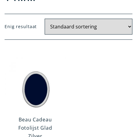
Materiaal
Enig resultaat
Zilver
Kristal Zilver
Verzilverd
14 Krt. Goud
Artikelgroep
Woonaccessoires
Tafelen en Serveren
Kindergeschenken
Kantoorartikelen
Beau Cadeau
Verzorgingsartikelen
Fotolijst Glad
Zilver
Rookgerei