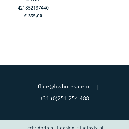
421852137440
€
365,00
Categorie
Fotolijsten
Servies
Bestek
Rammelaars
Kandelaars
Bureau accessoires
MEER TONEN
office@bwholesale.nl
|
Afwerking
+31 (0)251 254 488
Glad
Parelrand
Filetrand
tech:
dodo.nl
|
design:
studioviv.nl