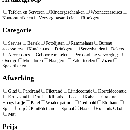
Tafelen en Serveren
Kindergeschenken
Woonaccessoires
Kantoorartikelen
Verzorgingsartikelen
Rookgerei
Categorie
Servies
Bestek
Fotolijsten
Rammelaars
Bureau
accessoires
Kandelaars
Drinkgerei
Servetbanden
Bekers
Accessoires
Geboorteartikelen
Persoonlijke verzorging
Overige
Miniaturen
Naaigerei
Zakartikelen
Vazen
Spelartikelen
Afwerking
Glad
Parelrand
Filetrand
Lijndecoratie
Korreldecoratie
Kruisband
Druif
Ribbuis
Facet
Kabel
Gravure
Haags Lofje
Parel
Waaier patroon
Gedraaid
Eierband
Spijl
Tulp
PuntFiletrand
Spiraal
Haak
Hollands Glad
Mat
Prijs