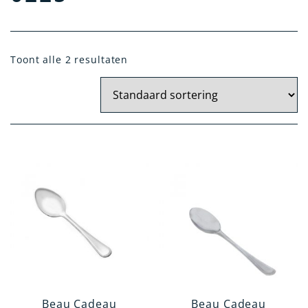
Materiaal
Toont alle 2 resultaten
Zilver
Kristal Zilver
Verzilverd
14 Krt. Goud
Artikelgroep
Tafelen en Serveren
Kindergeschenken
Woonaccessoires
Kantoorartikelen
Verzorgingsartikelen
Beau Cadeau
Beau Cadeau
Rookgerei