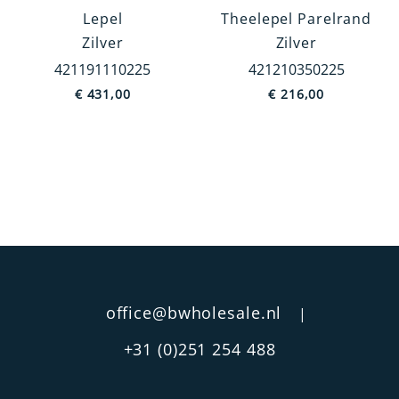
Lepel
Theelepel Parelrand
Zilver
Zilver
Categorie
421191110225
421210350225
Bestek
€
431,00
€
216,00
Servies
Fotolijsten
Rammelaars
Kandelaars
Bureau accessoires
MEER TONEN
Afwerking
office@bwholesale.nl
|
Parelrand
+31 (0)251 254 488
Glad
Filetrand