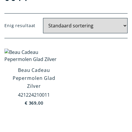
Materiaal
Enig resultaat
Zilver
Kristal Zilver
Verzilverd
14 Krt. Goud
Beau Cadeau
Artikelgroep
Pepermolen Glad
Tafelen en Serveren
Zilver
Kindergeschenken
421224210011
€
369,00
Woonaccessoires
Kantoorartikelen
Verzorgingsartikelen
Rookgerei