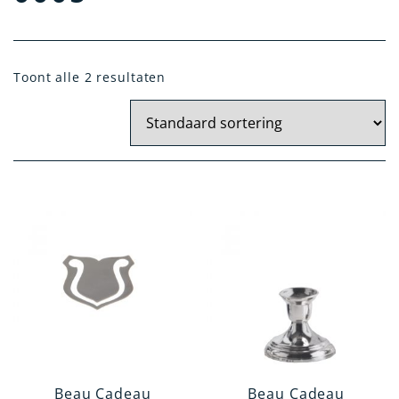
Materiaal
Toont alle 2 resultaten
Zilver
Kristal Zilver
Verzilverd
14 Krt. Goud
Artikelgroep
Woonaccessoires
Kantoorartikelen
Tafelen en Serveren
Kindergeschenken
Verzorgingsartikelen
Beau Cadeau
Beau Cadeau
Rookgerei