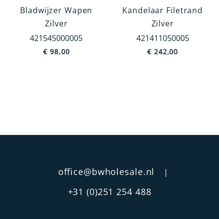
Bladwijzer Wapen
Kandelaar Filetrand
Zilver
Zilver
Categorie
421545000005
421411050005
Kandelaars
€
98,00
€
242,00
Bureau accessoires
Servies
Bestek
Fotolijsten
Rammelaars
MEER TONEN
Type
office@bwholesale.nl
|
1-Kaars
+31 (0)251 254 488
Aan ring
In ring