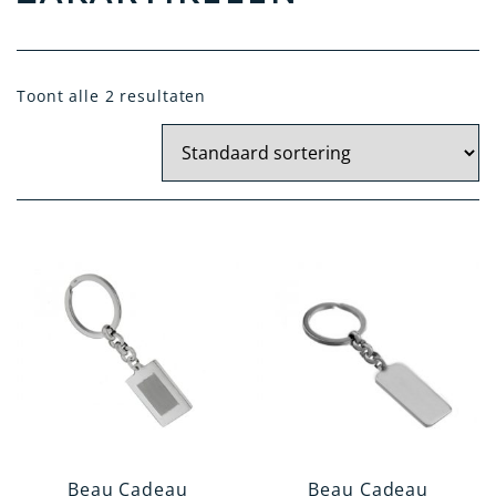
Toont alle 2 resultaten
Materiaal
Zilver
Kristal Zilver
Verzilverd
14 Krt. Goud
Artikelgroep
Kantoorartikelen
Tafelen en Serveren
Kindergeschenken
Woonaccessoires
Beau Cadeau
Beau Cadeau