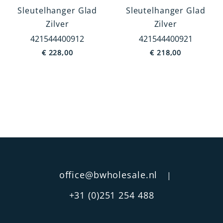
Verzorgingsartikelen
Sleutelhanger Glad
Sleutelhanger Glad
Rookgerei
Zilver
Zilver
421544400912
421544400921
€
228,00
€
218,00
Categorie
Zakartikelen
Servies
Bestek
Fotolijsten
Rammelaars
Kandelaars
MEER TONEN
office@bwholesale.nl
|
Afwerking
+31 (0)251 254 488
Glad
Parelrand