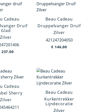
u Cadeau
Beau Cadeau
lvanger Druif
Druppelvanger Druif
Glad
Zilver
Zilver
421247204050
247201406
€
146,00
€
237,00
u Cadeau
Beau Cadeau
abel Sherry
Kurkentrekker
Zilver
Lijndecoratie
245464211
Zilver