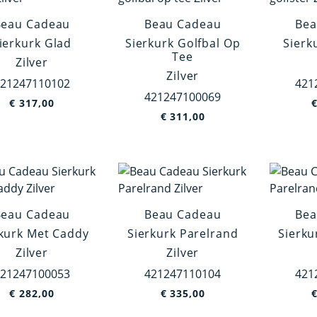
Beau Cadeau
Beau Cadeau
Bea
ierkurk Glad
Sierkurk Golfbal Op
Sierk
Tee
Zilver
Zilver
21247110102
421
421247100069
€
317,00
€
311,00
Beau Cadeau
Beau Cadeau
Bea
kurk Met Caddy
Sierkurk Parelrand
Sierku
Zilver
Zilver
21247100053
421247110104
421
€
282,00
€
335,00