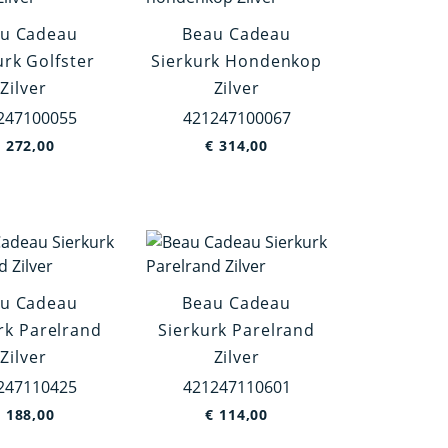
u Cadeau
Beau Cadeau
urk Golfster
Sierkurk Hondenkop
Zilver
Zilver
247100055
421247100067
€
272,00
€
314,00
u Cadeau
Beau Cadeau
rk Parelrand
Sierkurk Parelrand
Zilver
Zilver
247110425
421247110601
€
188,00
€
114,00