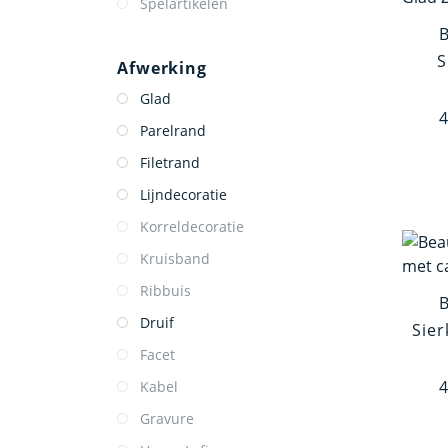
Spelartikelen
S
Afwerking
Glad
4
Parelrand
Filetrand
Lijndecoratie
Korreldecoratie
Kruisband
Ribbuis
Druif
Sier
Facet
4
Kabel
Gravure