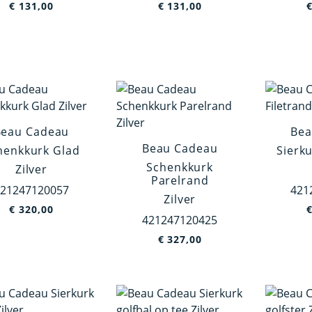
€
131,00
€
131,00
Beau Cadeau
Bea
Beau Cadeau
henkkurk Glad
Sierku
Schenkkurk
Zilver
Parelrand
21247120057
421
Zilver
€
320,00
421247120425
€
327,00