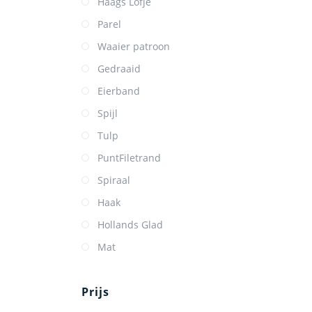
Haags Lofje
Parel
Waaier patroon
Gedraaid
Eierband
Spijl
Tulp
PuntFiletrand
Spiraal
Haak
Hollands Glad
Mat
Prijs