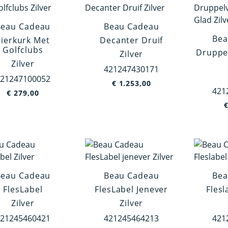
Beau Cadeau
Beau Cadeau
Bea
Sierkurk Met
Decanter Druif
Golfclubs
Druppe
Zilver
Zilver
421247430171
21247100052
€
1.253,00
421
€
279,00
Beau Cadeau
Beau Cadeau
Bea
FlesLabel
FlesLabel Jenever
Flesl
Zilver
Zilver
21245460421
421245464213
421