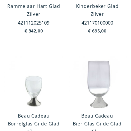
Verzorgingsartikelen
Rammelaar Hart Glad
Kinderbeker Glad
Rookgerei
Zilver
Zilver
421112025109
421170100000
€
342,00
€
695,00
Categorie
Servies
Bestek
Fotolijsten
Rammelaars
Kandelaars
Bureau accessoires
MEER TONEN
Type
Beau Cadeau
Beau Cadeau
1-Kaars
Borrelglas Gilde Glad
Bier Glas Gilde Glad
Aan ring