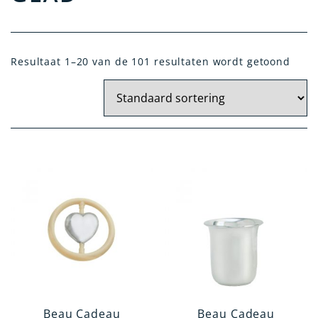
Resultaat 1–20 van de 101 resultaten wordt getoond
Materiaal
Zilver
Kristal Zilver
Verzilverd
14 Krt. Goud
Artikelgroep
Tafelen en Serveren
Kindergeschenken
Woonaccessoires
Kantoorartikelen
Beau Cadeau
Beau Cadeau