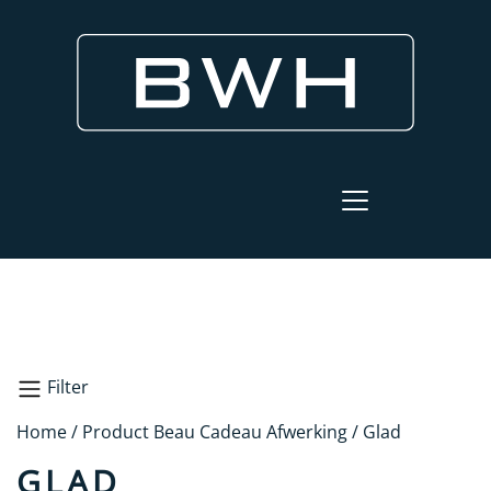
Filter
Home
/ Product Beau Cadeau Afwerking / Glad
Glad
GLAD
Zoeken