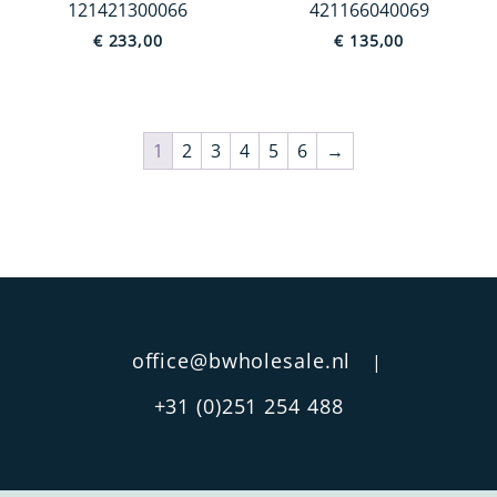
121421300066
421166040069
€
233,00
€
135,00
1
2
3
4
5
6
→
office@bwholesale.nl
|
+31 (0)251 254 488