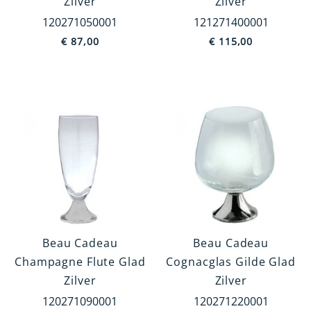
Zilver
Zilver
In ring
120271050001
121271400001
€
87,00
€
115,00
0,5L
0,75L
1 Oor
MEER TONEN
Afwerking
Glad
Parelrand
Filetrand
Lijndecoratie
Beau Cadeau
Beau Cadeau
Korreldecoratie
Champagne Flute Glad
Cognacglas Gilde Glad
Kruisband
Zilver
Zilver
MEER TONEN
120271090001
120271220001