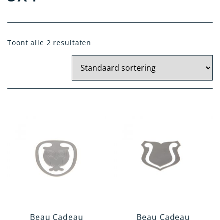
Materiaal
Toont alle 2 resultaten
Zilver
Kristal Zilver
Verzilverd
14 Krt. Goud
Artikelgroep
Kantoorartikelen
Tafelen en Serveren
Kindergeschenken
Woonaccessoires
Verzorgingsartikelen
Beau Cadeau
Beau Cadeau
Rookgerei