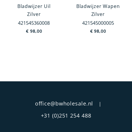
Bladwijzer Uil
Bladwijzer Wapen
Zilver
Zilver
Categorie
421545360008
421545000005
Bureau accessoires
€
98,00
€
98,00
Servies
Bestek
Fotolijsten
Rammelaars
Kandelaars
MEER TONEN
Prijs
office@bwholesale.nl
|
€ 6
€ 8 157
+31 (0)251 254 488