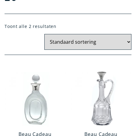
Materiaal
Toont alle 2 resultaten
Kristal Zilver
Zilver
Verzilverd
14 Krt. Goud
Artikelgroep
Tafelen en Serveren
Kindergeschenken
Woonaccessoires
Kantoorartikelen
Verzorgingsartikelen
Beau Cadeau
Beau Cadeau
Rookgerei