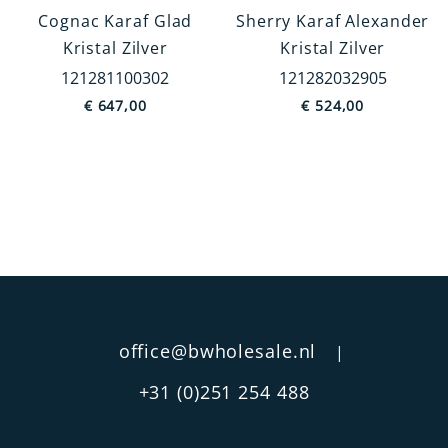
Cognac Karaf Glad
Sherry Karaf Alexander
Kristal Zilver
Kristal Zilver
Categorie
121281100302
121282032905
Servies
€
647,00
€
524,00
Bestek
Fotolijsten
Rammelaars
Kandelaars
Bureau accessoires
MEER TONEN
Type
office@bwholesale.nl
|
0,5L
+31 (0)251 254 488
1-Kaars
Aan ring