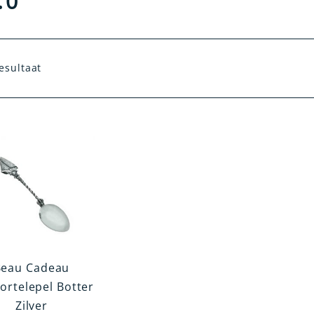
.0
esultaat
Beau Cadeau
ortelepel Botter
Zilver