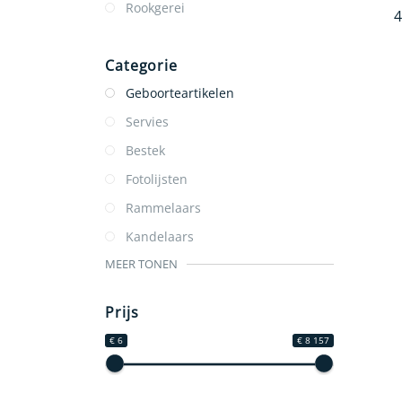
Rookgerei
4
Categorie
Geboorteartikelen
Servies
Bestek
Fotolijsten
Rammelaars
Kandelaars
MEER TONEN
Prijs
€ 6
€ 8 157