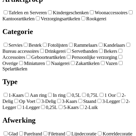
Tafelen en Serveren
Kindergeschenken
Woonaccessoires
Kantoorartikelen
Verzorgingsartikelen
Rookgerei
Categorie
Servies
Bestek
Fotolijsten
Rammelaars
Kandelaars
Bureau accessoires
Drinkgerei
Servetbanden
Bekers
Accessoires
Geboorteartikelen
Persoonlijke verzorging
Overige
Miniaturen
Naaigerei
Zakartikelen
Vazen
Spelartikelen
Type
1-Kaars
Aan ring
In ring
0,5L
0,75L
1 Oor
2-
Delig
Op Voet
3-Delig
3-Kaars
Staand
3-Legger
2-
Legger
1-Legger
0,25L
5-Kaars
2-Luik
Afwerking
Glad
Parelrand
Filetrand
Lijndecoratie
Korreldecoratie